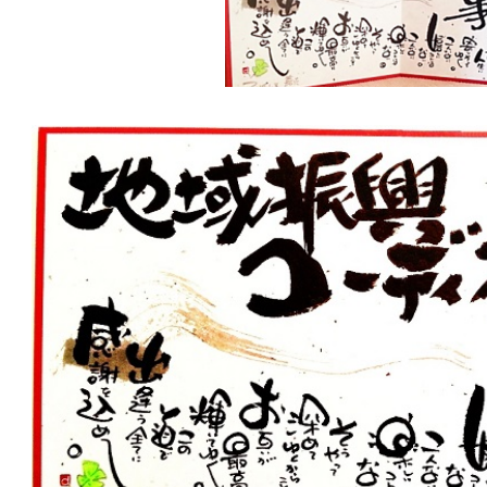
直
筆
の
筆
書
き
下
ろ
し！
屋
号
が
煌
め
い
て
ま