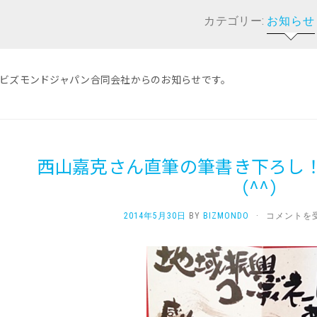
カテゴリー:
お知らせ
ビズモンドジャパン合同会社からのお知らせです。
西山嘉克さん直筆の筆書き下ろし
（^^）
西
2014年5月30日
BY
BIZMONDO
·
コメントを
山
嘉
克
さ
ん