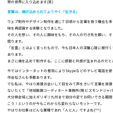
常の世界に入り込めます(笑)
言葉は、魂が込められてようやく「生きる」
ウェブ制作やデザイン制作を通じて日頃から言葉を扱う機会も多
味を再認識する体験となりました。
その人を想い、その人に興味をもち、その人の行き先を願い、そ
宿ります。
「言霊」とはよく言ったもので、今も日本人の深層心理に根付く
あります。
まさに魂を込めて制作する。ここに感動と共感が生まれるのだと
今ではインターネットの普及によりSkypeなどのテレビ電話を
作会社さんも多数あります。
でも私は、やはり直接お会いして目をみて声をきいて言葉を直接
ないたくて「地域振興コーディネート事務所(現 ビズモンドジャ
大分県全域に加えギリギリ九州まで自分の足でお伺いできる範囲
こう！というのが今もこれからも変わらないモットーです。
やはりお仕事はどんな業種であれ「人と人」ですよね(^^)