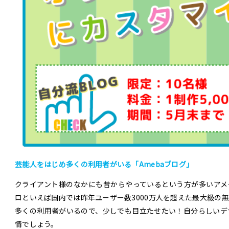
リ
ジ
ナ
ル
ブ
ロ
グ
風
に
カ
ス
タ
マ
芸能人をはじめ多くの利用者がいる「Amebaブログ」
イ
クライアント様のなかにも昔からやっているという方が多いアメ
ズ
ロといえば国内では昨年ユーザー数3000万人を超えた最大級の
し
多くの利用者がいるので、少しでも目立たせたい！自分らしいデ
ま
情でしょう。
す！