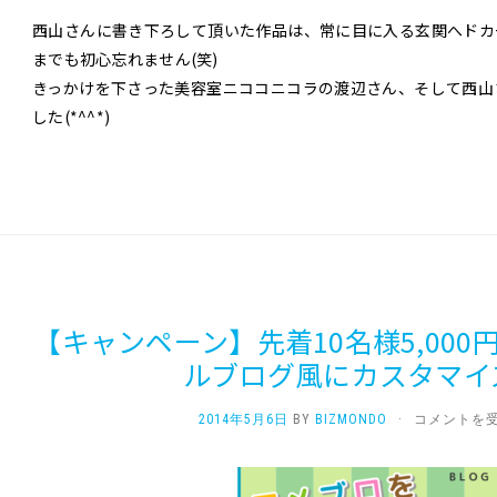
西山さんに書き下ろして頂いた作品は、常に目に入る玄関へドカ
までも初心忘れません(笑)
きっかけを下さった美容室ニココニコラの渡辺さん、そして西山
した(*^^*)
【キャンペーン】先着10名様5,00
ルブログ風にカスタマイ
【キ
2014年5月6日
BY
BIZMONDO
·
コメントを
ャ
ン