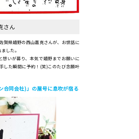
克さん
佐賀県嬉野の西山嘉克さんが、お世話に
れました。
」と想いが募り、本気で嬉野までお願いに
手した瞬間に予約！(笑)このたび念願叶
ン合同会社)」の屋号に息吹が宿る