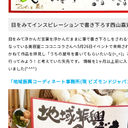
す
（^^）
は
目をみてインスピレーションで書き下ろす西山嘉
目をみて浮かんだ言葉を浮かんだままに筆で書き下ろしをされる
なっている美容室ニココニコラさんへ5月26日イベントで来県さ
かねて作品を拝見し「うちの屋号を書いてもらいたいな(>_<)
行ってみよう！と考えていた矢先です。 情報を1ヶ月以上前に入
いました(*^^*)
「地域振興コーディネート事務所(現 ビズモンドジャパ