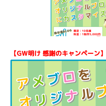
ペ
ー
ン】
先
着
10
名
様
5,000
円
で
ア
メ
ブ
ロ
を
オ