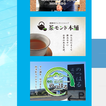
投
稿
ナ
ビ
ゲ
ー
シ
ョ
ン