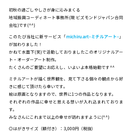
初秋の過ごしやしさが身に沁みまくる
地域振興コーディネート事務所(現 ビズモンドジャパン合同
会社)です(^^)
このたび当社に新サービス「
michiru.art-ミチルアート-
」
が加わりました！
かねて水面下(笑)で活動しておりましたこのオリジナルアー
ト・オーダーアート制作。
たくさんのご要望にお応えし、いよいよ本格始動です^^
ミチルアートが描く世界観を、見て下さる個々の観点から好
きに感じて頂けたら幸いです。
絵は原画となりますので、世界に1つの作品となります。
それぞれの作品に幸せと思える想いが入れ込まれておりま
す。
みなさんにこれまで以上の幸せが訪れますように(^^)
◎はがきサイズ（額付き）：
3,000円（税抜）