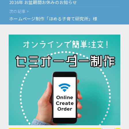
稿
2016年 お盆期間お休みのお知らせ
ナ
次の記事 >
ビ
ホームページ制作「ほめる子育て研究所」様
ゲ
ー
シ
ョ
ン