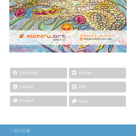
Facebook
twitter
Hatena
LINE
Pocket
Copy
投
< 前の記事