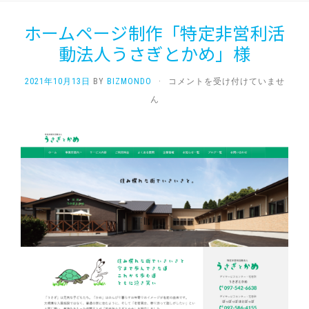
ホームページ制作「特定非営利活
動法人うさぎとかめ」様
ホ
2021年10月13日
BY
BIZMONDO
·
コメントを受け付けていませ
ー
ん
ム
ペ
ー
ジ
制
作
「特
定
非
営
利