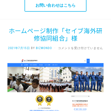
お問い合わせはこちら
ホームページ制作「セイブ海外研
修協同組合」様
ホ
2021年7月15日
BY
BIZMONDO
·
コメントを受け付けていません
ー
ム
ペ
ー
ジ
制
作
「セ
イ