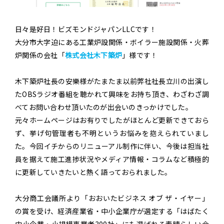
日々是好日！ビズモンドジャパンLLCです！
大分市大字迫にある工業炉設関係・ボイラー施設関係・火葬
炉関係の会社「
株式会社木下築炉
」様です！
木下築炉社長の安樂様がたまたま以前弊社社長立川の出演し
たOBSラジオ番組を聴かれて興味をお持ち頂き、わざわざ調
べてお問い合わせ頂いたのが出会いのきっかけでした。
元々ホームページはお有りでしたがほとんど更新できておら
ず、挙げ句管理者も不明というお悩みを抱えられていまし
た。今回イチからのリニューアル制作に伴い、今後は担当社
員を据えて施工進捗状況やメディア情報・コラムなど積極的
に更新していきたいと熱く語っておられました。
大分商工会議所より「おおいたビジネス オブ ザ・イヤー」
の賞を受け、経済産業省・中小企業庁が選定する「はばたく
中小企業・小規模事業者300社」にも選ばれる素晴らしい会