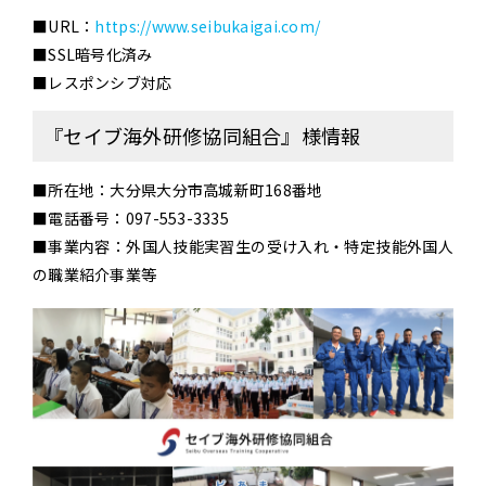
■URL：
https://www.seibukaigai.com/
■SSL暗号化済み
■レスポンシブ対応
『セイブ海外研修協同組合』様情報
■所在地：大分県大分市高城新町168番地
■電話番号：097-553-3335
■事業内容：外国人技能実習生の受け入れ・特定技能外国人
の職業紹介事業等