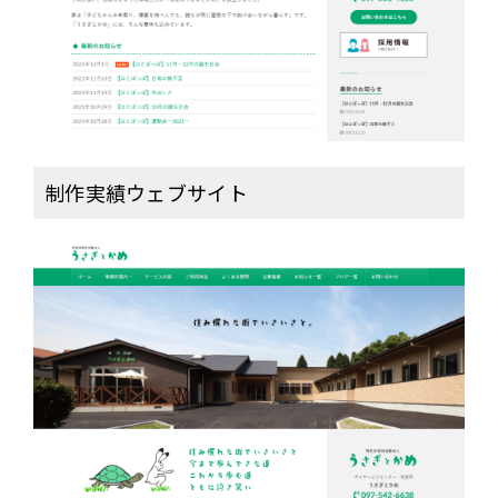
活
動
法
人
う
さ
ぎ
制作実績ウェブサイト
と
か
め」
様
は