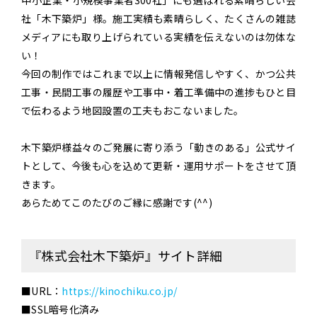
社「木下築炉」様。施工実績も素晴らしく、たくさんの雑誌
メディアにも取り上げられている実績を伝えないのは勿体な
い！
今回の制作ではこれまで以上に情報発信しやすく、かつ公共
工事・民間工事の履歴や工事中・着工準備中の進捗もひと目
で伝わるよう地図設置の工夫もおこないました。
木下築炉様益々のご発展に寄り添う「動きのある」公式サイ
トとして、今後も心を込めて更新・運用サポートをさせて頂
きます。
あらためてこのたびのご縁に感謝です(^^)
『株式会社木下築炉』サイト詳細
■URL：
https://kinochiku.co.jp/
■SSL暗号化済み