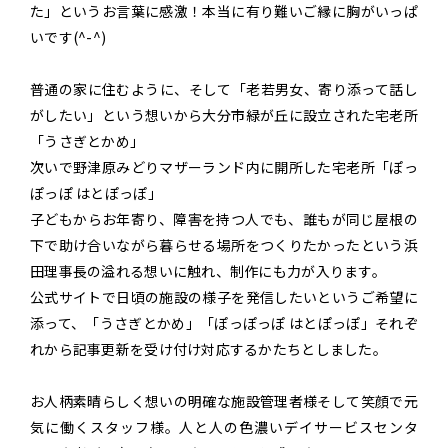
た」というお言葉に感激！本当に有り難いご縁に胸がいっぱ
いです(^-^)
普通の家に住むように、そして「老若男女、寄り添って話し
がしたい」という想いから大分市緑が丘に設立された宅老所
「うさぎとかめ」
次いで野津原みどりマザーランド内に開所した宅老所「ぽっ
ぽっぽ はとぽっぽ」
子どもからお年寄り、障害を持つ人でも、誰もが同じ屋根の
下で助け合いながら暮らせる場所をつくりたかったという浜
田理事長の溢れる想いに触れ、制作にも力が入ります。
公式サイトで日頃の施設の様子を発信したいというご希望に
添って、「うさぎとかめ」「ぽっぽっぽ はとぽっぽ」それぞ
れから記事更新を受け付け対応するかたちとしました。
お人柄素晴らしく想いの明確な施設管理者様そして笑顔で元
気に働くスタッフ様。人と人の色濃いデイサービスセンタ