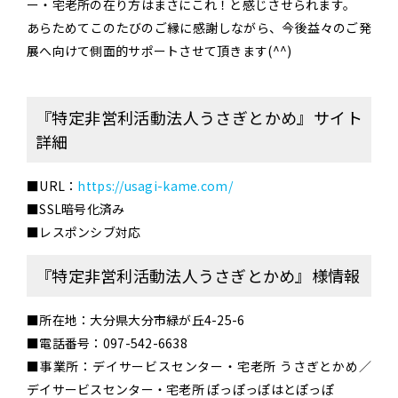
ー・宅老所の在り方はまさにこれ！と感じさせられます。
あらためてこのたびのご縁に感謝しながら、今後益々のご発
展へ向けて側面的サポートさせて頂きます(^^)
『特定非営利活動法人うさぎとかめ』サイト
詳細
■URL：
https://usagi-kame.com/
■SSL暗号化済み
■レスポンシブ対応
『特定非営利活動法人うさぎとかめ』様情報
■所在地：大分県大分市緑が丘4-25-6
■電話番号：097-542-6638
■事業所：デイサービスセンター・宅老所 うさぎとかめ／
デイサービスセンター・宅老所 ぽっぽっぽはとぽっぽ