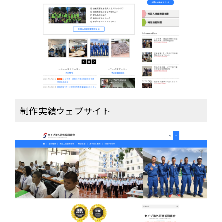
ブ
海
外
研
修
協
同
組
合」
制作実績ウェブサイト
様
は