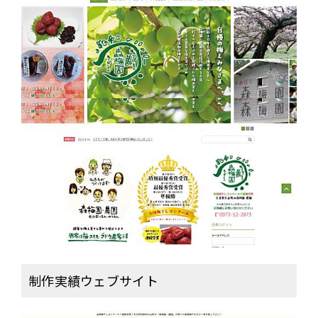
ー
ジ
制
作
「森
梅
園・
農
園」
様
は
制作実績ウェブサイト