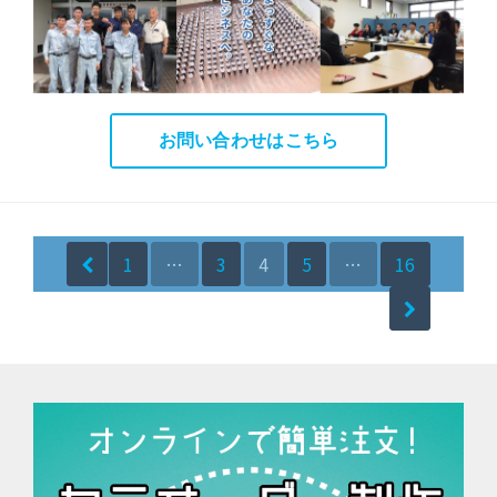
お問い合わせはこちら
投
1
…
3
4
5
…
16
稿
ナ
ビ
ゲ
ー
シ
ョ