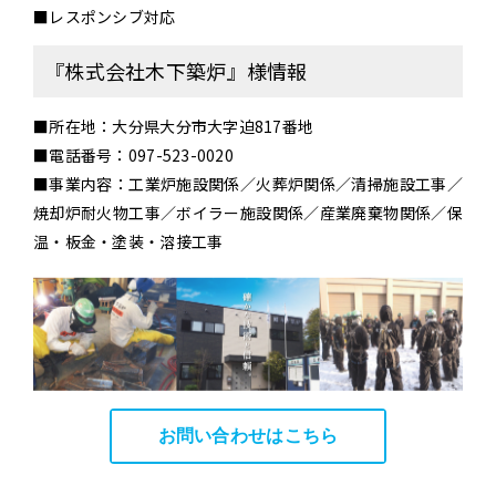
■レスポンシブ対応
『株式会社木下築炉』様情報
■所在地：大分県大分市大字迫817番地
■電話番号：097-523-0020
■事業内容：工業炉施設関係／火葬炉関係／清掃施設工事／
焼却炉耐火物工事／ボイラー施設関係／産業廃棄物関係／保
温・板金・塗装・溶接工事
お問い合わせはこちら