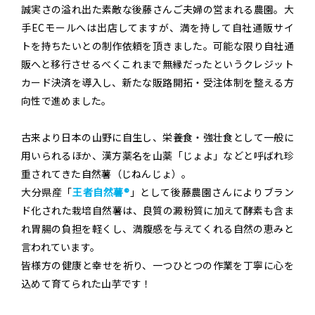
誠実さの溢れ出た素敵な後藤さんご夫婦の営まれる農園。大
手ECモールへは出店してますが、満を持して自社通販サイ
トを持ちたいとの制作依頼を頂きました。可能な限り自社通
販へと移行させるべくこれまで無縁だったというクレジット
カード決済を導入し、新たな販路開拓・受注体制を整える方
向性で進めました。
古来より日本の山野に自生し、栄養食・強壮食として一般に
用いられるほか、漢方薬名を山薬「じょよ」などと呼ばれ珍
重されてきた自然薯（じねんじょ）。
大分県産「
王者自然薯®
」として後藤農園さんによりブラン
ド化された栽培自然薯は、良質の澱粉質に加えて酵素も含ま
れ胃腸の負担を軽くし、満腹感を与えてくれる自然の恵みと
言われています。
皆様方の健康と幸せを祈り、一つひとつの作業を丁寧に心を
込めて育てられた山芋です！