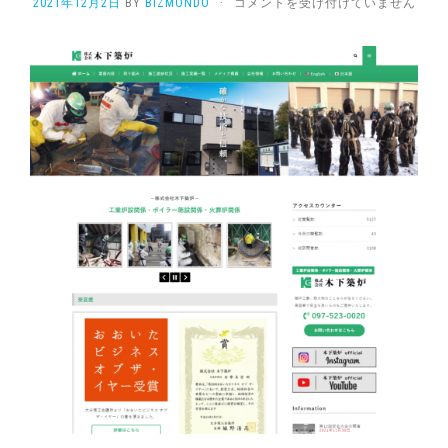
ホ
2021年12月2日
BY
BIZMONDO
·
コメントを受け付けていません
ー
ム
ペ
ー
ジ
制
作
「株
式
会
社
木
下
築
炉」
様
は