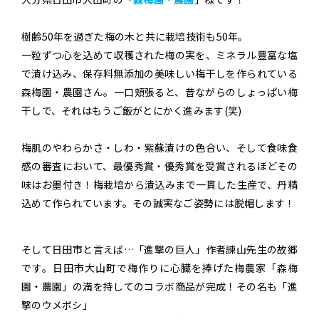
樹齢50年を過ぎた梅の木と共に栽培技術も50年。
一粒ずつ心を込めて収穫された梅の実を、ミネラル豊富な塩
で漬け込み、保存料無添加の美味しい梅干しを作られている
森梅園・農園さん。一口頬張ると、昔ながらのしょっぱい梅
干しで、それはもうご飯がとにかく進みます(笑)
梅肌のやわらかさ・しわ・紫蘇漬けの色合い、そして食味食
感の審査において、最優秀賞・優秀賞を受賞されるほどその
味はお墨付き！梅栽培から漬込みまで一貫した生産で、丹精
込めて作られています。その誠実なご姿勢には脱帽します！
そして日田市と言えば…「進撃の巨人」作者諫山先生の故郷
です。日田市大山町で梅作りに心臓を捧げた梅農家「森梅
園・農園」の満を持してのコラボ商品が完成！その名も「進
撃のウメボシ」