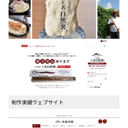
ジ
制
作
「後
藤
農
園」
様
は
制作実績ウェブサイト